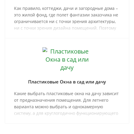
Как правило, коттеджи, дачи и загородные дома –
это жилой фонд, где полет фантазии заказчика не
ограничивается ни с точки зрения архитектуры,
ни с точки зрения дизайна помещений. Поэтому
так важно, чтобы окна загородного дома
создавали гармоничный, законченный внешний
вид, надежно защищали и в жару, и в холод.
Пластиковые Окна в сад или дачу
Какие выбрать пластиковые окна на дачу зависит
от предназначения помещения. Для летнего
варианта можно выбрать и однокамерную
систему, а для круглогодично функционирующего
помещения потребуются более
теплосберегающие стеклопакеты. Так на чем
остановить свой выбор и как осуществить монтаж