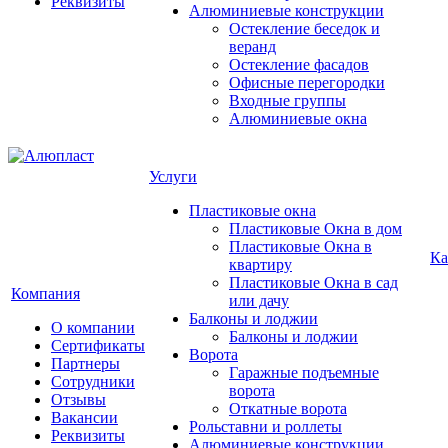
Реквизиты
Алюминиевые конструкции
Остекление беседок и
веранд
Остекление фасадов
Офисные перегородки
Входные группы
Алюминиевые окна
Услуги
Пластиковые окна
Пластиковые Окна в дом
Пластиковые Окна в
Ка
квартиру
Пластиковые Окна в сад
Компания
или дачу
Балконы и лоджии
О компании
Балконы и лоджии
Сертификаты
Ворота
Партнеры
Гаражные подъемные
Сотрудники
ворота
Отзывы
Откатные ворота
Вакансии
Рольставни и роллеты
Реквизиты
Алюминиевые конструкции