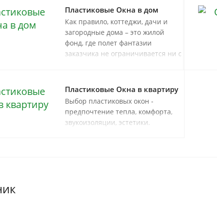
Пластиковые Окна в дом
Как правило, коттеджи, дачи и
загородные дома – это жилой
фонд, где полет фантазии
заказчика не ограничивается ни с
точки зрения архитектуры, ни с
точки зрения дизайна
помещений. Поэтому так важно,
Пластиковые Окна в квартиру
чтобы окна загородного дома
Выбор пластиковых окон -
создавали гармоничный,
предпочтение тепла, комфорта,
законченный внешний вид,
звукоизоляции, эстетики.
надежно защищали и в жару, и в
холод.
ник