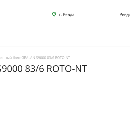
г. Ревда
Ревд
конный болк GEALAN S9000 83/6 ROTO-NT
9000 83/6 ROTO-NT
КА