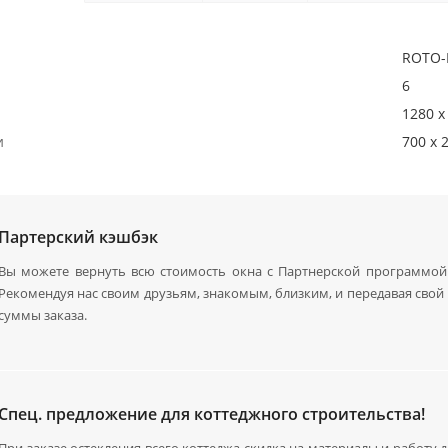
ROTO-
6
1280 x
и
700 x 
Партерский кэшбэк
Вы можете вернуть всю стоимость окна с Партнерской программой.
Рекомендуя нас своим друзьям, знакомым, близким, и передавая сво
суммы заказа.
Спец. предложение для коттеджного строительства!
При заказе остекления всего коттеджа скидка на материалы и работу 