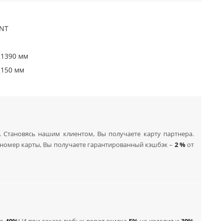
NT
 1390 мм
2150 мм
 Становясь нашим клиентом, Вы получаете карту партнера.
й номер карты, Вы получаете гарантированный кэшбэк –
2 %
от
до
40%
! И при заказе любых ворот скидка
5%
на изделия и
30%