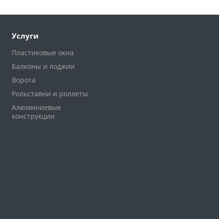
Услуги
Пластиковые окна
Балконы и лоджии
Ворота
Рольставни и роллеты
Алюминиевые
конструкции