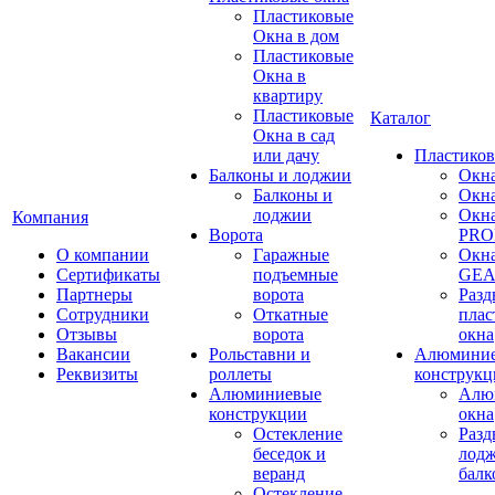
Пластиковые
Окна в дом
Пластиковые
Окна в
квартиру
Пластиковые
Каталог
Окна в сад
или дачу
Пластиков
Балконы и лоджии
Окн
Балконы и
Окн
лоджии
Окн
Компания
Ворота
PRO
О компании
Гаражные
Окн
Сертификаты
подъемные
GE
Партнеры
ворота
Раз
Сотрудники
Откатные
плас
Отзывы
ворота
окна
Вакансии
Рольставни и
Алюмини
Реквизиты
роллеты
конструкц
Алюминиевые
Алю
конструкции
окна
Остекление
Раз
беседок и
лодж
веранд
бал
Остекление