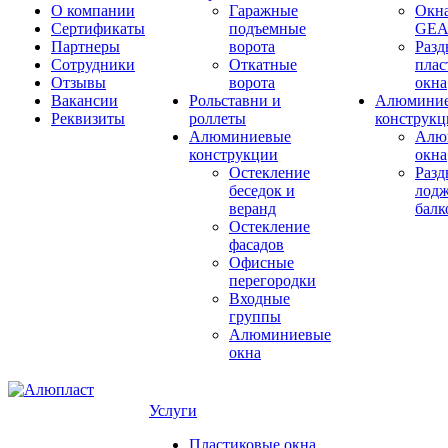
О компании
Гаражные
Окн
Сертификаты
подъемные
GE
Партнеры
ворота
Раз
Сотрудники
Откатные
плас
Отзывы
ворота
окна
Вакансии
Рольставни и
Алюмини
Реквизиты
роллеты
конструкц
Алюминиевые
Алю
конструкции
окна
Остекление
Раз
беседок и
лодж
веранд
бал
Остекление
фасадов
Офисные
перегородки
Входные
группы
Алюминиевые
окна
Услуги
Пластиковые окна